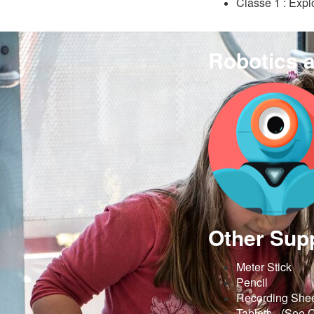
Classe 1 : Explo
Robotics 
Other Sup
Meter Stick
Pencil
Recording She
Tablets - (See 