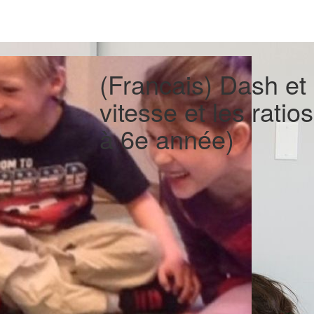
(Francais) Dash et 
vitesse et les rati
à 6e année)