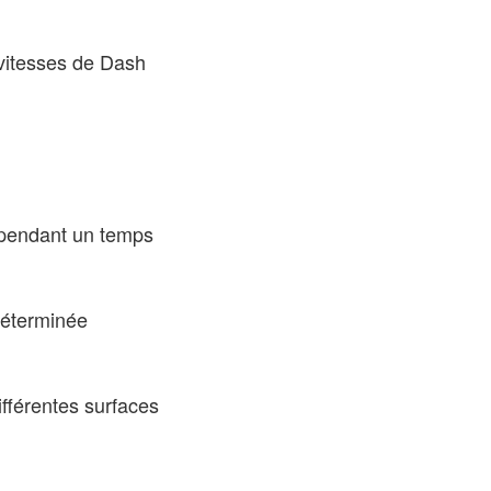
s vitesses de Dash
s pendant un temps
déterminée
fférentes surfaces