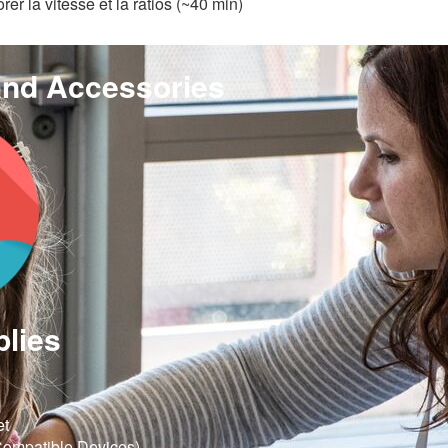
rer la vitesse et la ratios (~40 min)
and Accessories
plies
et
Compatible Devices)